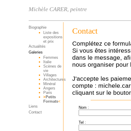
Michèle CARER, peintre
Biographie
Contact
Liste des
expositions
et prix
Complétez ce formula
Actualités
Si vous êtes intéressé
Galeries
dans le message, af
Femmes
Italie
nous organiser pour l
Scènes de
vie
Villages
J'accepte les paieme
Architectures
Minéral
compte : michele.ca
Angers
cliquant sur le bout
Paris
>
Petits
Formats
<
Liens
Nom :
Contact
Tel :